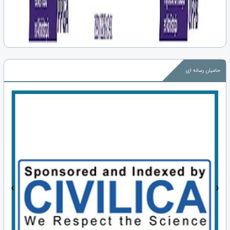
حامیان رسانه ای
‹
›