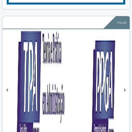
نشریات
‹
›