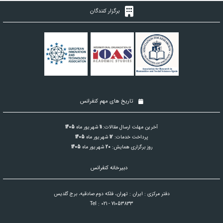
برگزار کنندگان
تاریخ های مهم کنفرانس
آخرین مهلت ارسال مقالات:
11
شهریور ماه
1405
پرداخت خدمات:
12
شهریور ماه
1405
روز برگزاری همایش:
20
شهریور ماه
1405
دبیرخانه کنفرانس
دفتر مرکزی : ایران : تهران، فلکه دوم صادقیه، برج گلدیس
Tel : 021 - 71053833