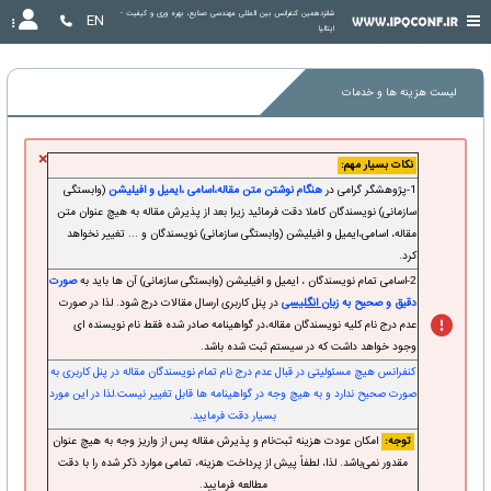
شانزدهمین کنفرانس بین المللی مهندسی صنایع، بهره وری و کیفیت - 
EN
ایتالیا
لیست هزینه ها و خدمات
×
نکات بسیار مهم:
1-پژوهشگر گرامی در
هنگام نوشتن متن مقاله،اسامی ،ایمیل و افیلیشن
(وابستگی
سازمانی) نویسندگان کاملا دقت فرمائید زیرا بعد از پذیرش مقاله به هیچ عنوان متن
مقاله، اسامی،ایمیل و افیلیشن (وابستگی سازمانی) نویسندگان و ... تغییر نخواهد
کرد.
2-اسامی تمام نویسندگان ، ایمیل و افیلیشن (وابستگی سازمانی) آن ها باید به
صورت
دقیق و صحیح به
زبان انگلیسی
در پنل کاربری ارسال مقالات درج شود. لذا در صورت
عدم درج نام کلیه نویسندگان مقاله،در گواهینامه صادر شده فقط نام نویسنده ای
وجود خواهد داشت که در سیستم ثبت شده باشد.
کنفرانس هیچ مسئولیتی در قبال عدم درج نام تمام نویسندگان مقاله در پنل کاربری به
صورت صحیح ندارد و به هیچ وجه در گواهینامه ها قابل تغییر نیست.لذا در این مورد
بسیار دقت فرمایید.
توجه:
امکان عودت هزینه ثبت‌نام و پذیرش مقاله پس از واریز وجه به هیچ عنوان
مقدور نمی‌باشد. لذا، لطفاً پیش از پرداخت هزینه، تمامی موارد ذکر شده را با دقت
مطالعه فرمایید.