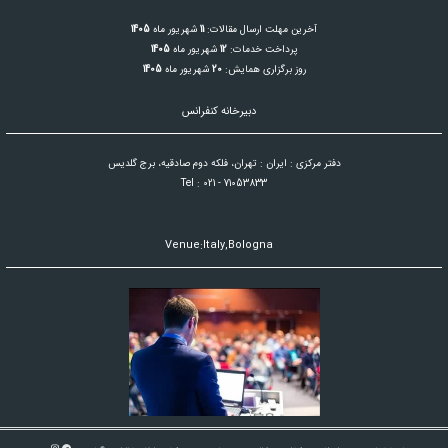
آخرین مهلت ارسال مقالات:
11
شهریور ماه
1405
پرداخت خدمات:
12
شهریور ماه
1405
روز برگزاری همایش:
20
شهریور ماه
1405
دبیرخانه کنفرانس
دفتر مرکزی : ایران : تهران، فلکه دوم صادقیه، برج گلدیس
Tel : 021 - 71053833
Venue:Italy,Bologna