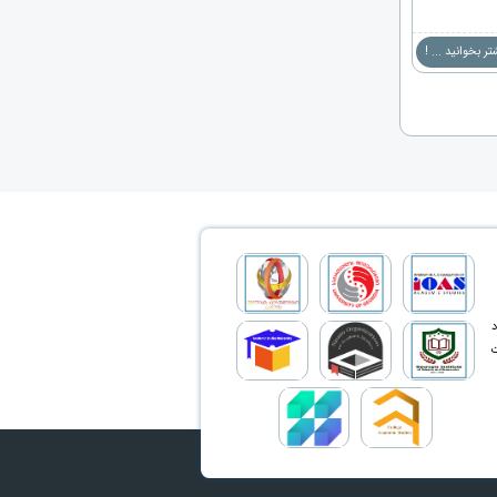
ر بخوانید ... !
د
ت