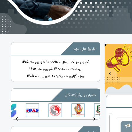
تاریخ های مهم
آخرین مهلت ارسال مقالات:
11
شهریور ماه
1405
پرداخت خدمات:
12
شهریور ماه
1405
‹
روز برگزاری همایش:
20
شهریور ماه
1405
حامیان و برگزارکنندگان
‹
›