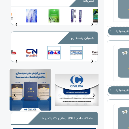
نشریات
‹
›
ر بخوانید ... !
حامیان رسانه ای
‹
›
ر بخوانید ... !
‹
›
سامانه جامع اطلاع رسانی کنفرانس ها