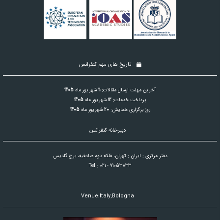
تاریخ های مهم کنفرانس
آخرین مهلت ارسال مقالات:
11
شهریور ماه
1405
پرداخت خدمات:
12
شهریور ماه
1405
روز برگزاری همایش:
20
شهریور ماه
1405
دبیرخانه کنفرانس
دفتر مرکزی : ایران : تهران، فلکه دوم صادقیه، برج گلدیس
Tel : 021 - 71053833
Venue:Italy,Bologna