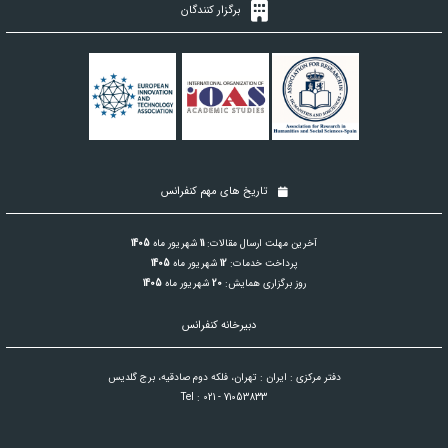
برگزار کنندگان
تاریخ های مهم کنفرانس
آخرین مهلت ارسال مقالات:
11
شهریور ماه
1405
پرداخت خدمات:
12
شهریور ماه
1405
روز برگزاری همایش:
20
شهریور ماه
1405
دبیرخانه کنفرانس
دفتر مرکزی : ایران : تهران، فلکه دوم صادقیه، برج گلدیس
Tel : 021 - 71053833