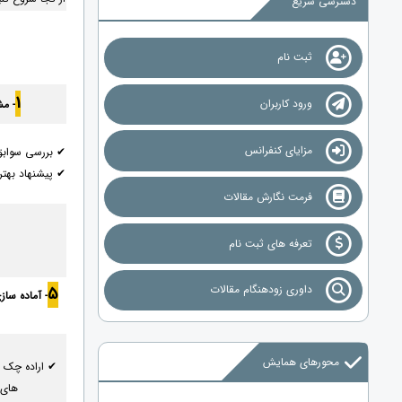
دسترسی سریع
ثبت نام
1
ورود کاربران
- م
مزایای کنفرانس
✔ بررسی سواب
✔ پیشنهاد بهت
فرمت نگارش مقالات
تعرفه های ثبت نام
داوری زودهنگام مقالات
5
- آماده سا
محورهای همایش
✔ اراده چک ل
های 