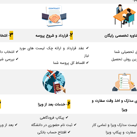
3
2
شاوره تخصصی رایگان
- قرارداد و شروع پروسه
- انتخ
✔ عقد قرارداد و ارائه چک لیست های مورد
ق تحصیلی شما
✔ انتخاب دان
نیاز
رین روش تحصیل
✔ بررسی شرا
✔ اقساط کل پروسه شما
زی مدارک و اخذ وقت سفارت و
7
6
- خدمات بعد از ویزا
ویزا
✔ پیکاپ فرودگاهی
یست مدارک ویزا و تمامی کار
✔ ثبت نام حضوری در دانشگاه
سفارت و پیکاپ ویزا
✔ افتتاح حساب بانکی