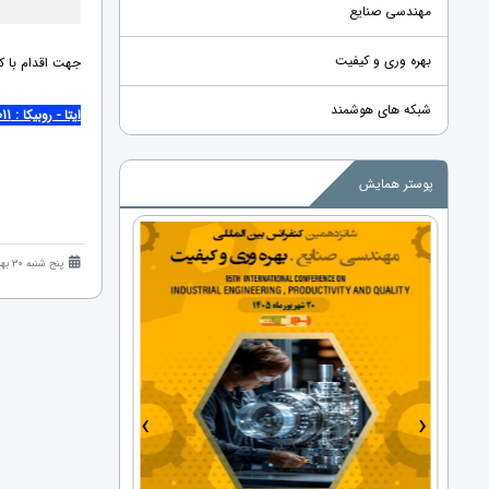
مهندسی صنایع
بهره وری و کیفیت
جهت اقدام با ک
شبکه های هوشمند
ایتا - روبیکا : 09120125011
همراه شم
پوستر همایش
پنج شنبه 30 بهمن 1404 (5 ماه قبل )
›
‹