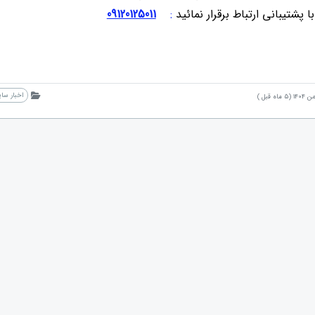
 پشتیبانی ارتباط برقرار نمائید
:
09120125011
اخبار سا